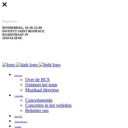
Repetities
DONDERDAG, 19:30-22:00
INSTITUT SAINT BONIFACE
RAADSTRAAT 59
1050 ELSENE
Over ons
Over de BCS
Ontmoet het team
Muzikaal directeur
Concerten
Concertagenda
Concerten in het verleden
Beluister ons
Word lid
Steun het koor
Contact