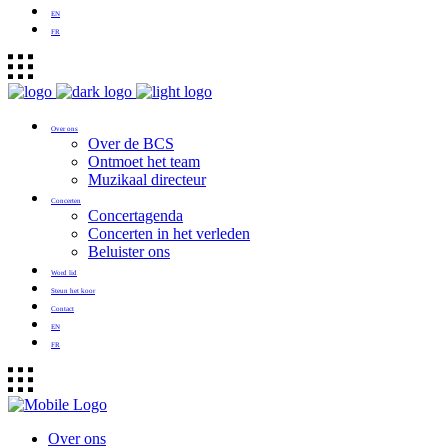
EN
FR
Over ons
Over de BCS
Ontmoet het team
Muzikaal directeur
Concerten
Concertagenda
Concerten in het verleden
Beluister ons
Word lid
Steun het koor
Contact
EN
FR
Over ons