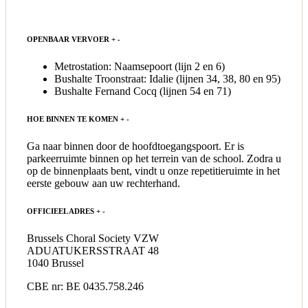
OPENBAAR VERVOER
+
-
Metrostation: Naamsepoort (lijn 2 en 6)
Bushalte Troonstraat: Idalie (lijnen 34, 38, 80 en 95)
Bushalte Fernand Cocq (lijnen 54 en 71)
HOE BINNEN TE KOMEN
+
-
Ga naar binnen door de hoofdtoegangspoort. Er is
parkeerruimte binnen op het terrein van de school. Zodra u
op de binnenplaats bent, vindt u onze repetitieruimte in het
eerste gebouw aan uw rechterhand.
OFFICIEEL ADRES
+
-
Brussels Choral Society VZW
ADUATUKERSSTRAAT 48
1040 Brussel
CBE nr: BE 0435.758.246