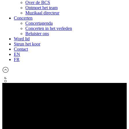
Over de BCS
Ontmoet het team
Muzikaal directeur
Concerten
Concertagenda
Concerten in het verleden
Beluister ons
Word lid
Steun het koor
Contact
EN
FR